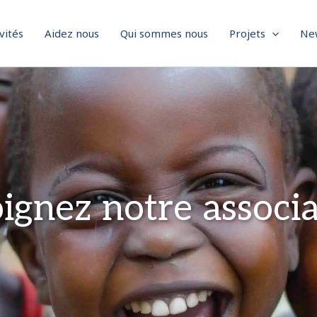
vités
Aidez nous
Qui sommes nous
Projets
Ne
ignez notre associ