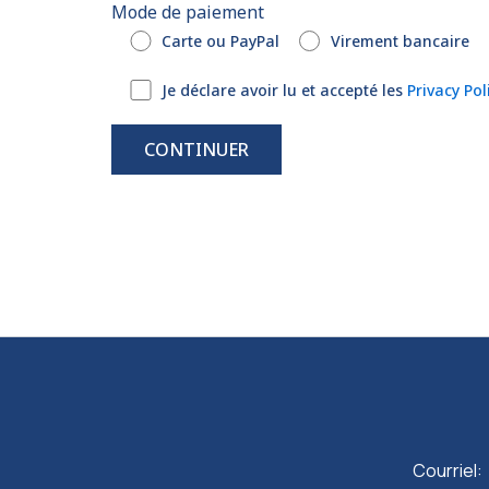
Mode de paiement
Carte ou PayPal
Virement bancaire
Je déclare avoir lu et accepté les
Privacy Pol
A
l
t
e
r
n
a
t
i
v
Courriel: