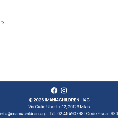
icy
.
© 2026 IMANI4CHILDREN - I4C
Via Giulio Uberti n.12, 20129 Milan
info@imani4children.org
| Tél:
02.45490798
| Code Fiscal: 9