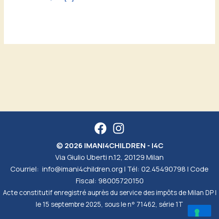
© 2026 IMANI4CHILDREN - I4C
Via Giulio Uberti n.12, 20129 Milan
Courriel:
info@imani4children.org
| Tél:
02.45490798
| Code
Fiscal: 98005720150
Acte constitutif enregistré auprès du service des impôts de Milan DP I
le 15 septembre 2025, sous le n° 71462, série 1T