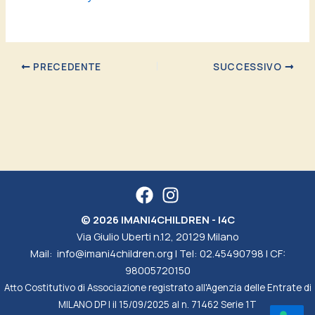
PRECEDENTE
SUCCESSIVO
© 2026 IMANI4CHILDREN - I4C
Via Giulio Uberti n.12, 20129 Milano
Mail:
info@imani4children.org
| Tel:
02.45490798
| CF:
98005720150
Atto Costitutivo di Associazione registrato all'Agenzia delle Entrate di
MILANO DP I il 15/09/2025 al n. 71462 Serie 1T